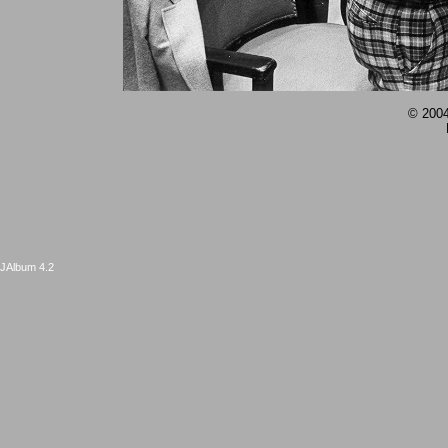
© 2004
JAlbum 4.2